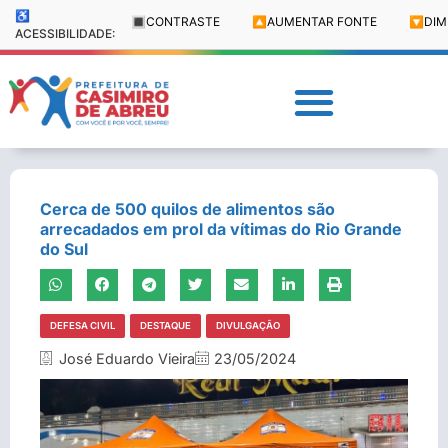
♿
🔳
CONTRASTE
🔼
AUMENTAR FONTE
🔽
DIM
ACESSIBILIDADE:
Cerca de 500 quilos de alimentos são
arrecadados em prol da vítimas do Rio Grande
do Sul
DEFESA CIVIL
DESTAQUE
DIVULGAÇÃO
José Eduardo Vieira
23/05/2024