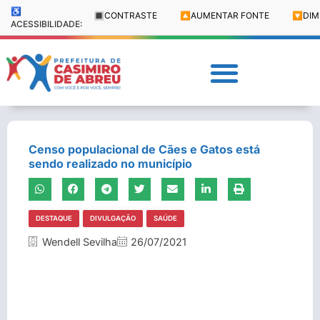
♿
🔳
CONTRASTE
🔼
AUMENTAR FONTE
🔽
DIM
ACESSIBILIDADE:
Censo populacional de Cães e Gatos está
sendo realizado no município
DESTAQUE
DIVULGAÇÃO
SAÚDE
Wendell Sevilha
26/07/2021