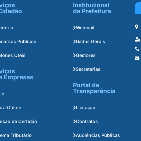
viços
Institucional
Cidadão
da Prefeitura
idoria
Webmail
cursos Públicos
Dados Gerais
efones Úteis
Gestores
Secretarias
viços
a Empresas
Portal da
Transparência
-e
ará Online
Licitação
ssão de Certidão
Contratos
tema Tributário
Audiências Públicas