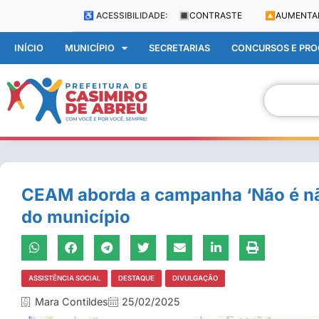
♿ ACESSIBILIDADE:
🔳
CONTRASTE
🔼
AUMENTA
INÍCIO
MUNICÍPIO
SECRETARIAS
CONCURSOS E PROC
CEAM aborda a campanha ‘Não é não
do município
ASSISTÊNCIA SOCIAL
DESTAQUE
DIVULGAÇÃO
Mara Contildes
25/02/2025