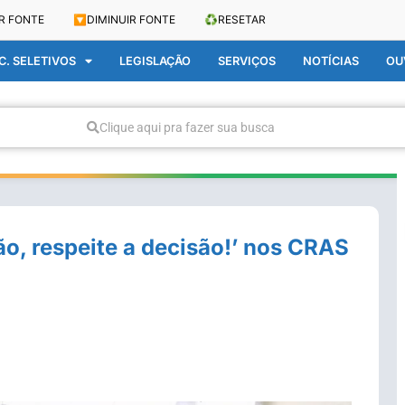
R FONTE
🔽
DIMINUIR FONTE
♻️
RESETAR
. SELETIVOS
LEGISLAÇÃO
SERVIÇOS
NOTÍCIAS
OU
Clique aqui pra fazer sua busca
, respeite a decisão!’ nos CRAS