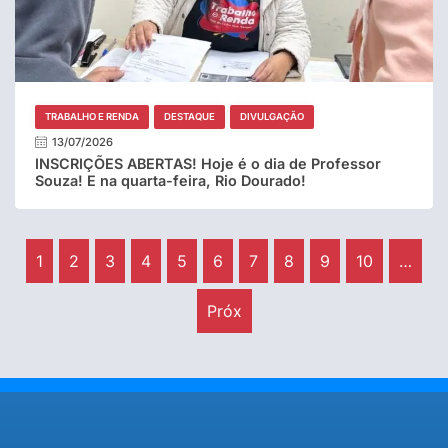
TRABALHO E RENDA
DESTAQUE
DIVULGAÇÃO
13/07/2026
INSCRIÇÕES ABERTAS! Hoje é o dia de Professor
Souza! E na quarta-feira, Rio Dourado!
1
2
3
4
5
6
7
8
9
10
…
Próx