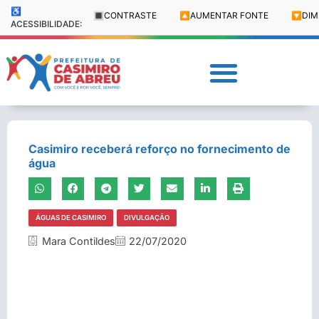
♿
🔳
CONTRASTE
🔼
AUMENTAR FONTE
🔽
DIM
ACESSIBILIDADE:
Casimiro receberá reforço no fornecimento de
água
ÁGUAS DE CASIMIRO
DIVULGAÇÃO
Mara Contildes
22/07/2020