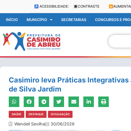
♿ ACESSIBILIDADE:
🔳
CONTRASTE
🔼
AUMENTA
INÍCIO
MUNICÍPIO
SECRETARIAS
CONCURSOS E PROC
Casimiro leva Práticas Integrativa
de Silva Jardim
SAÚDE
DESTAQUE
DIVULGAÇÃO
Wendell Sevilha
30/06/2026