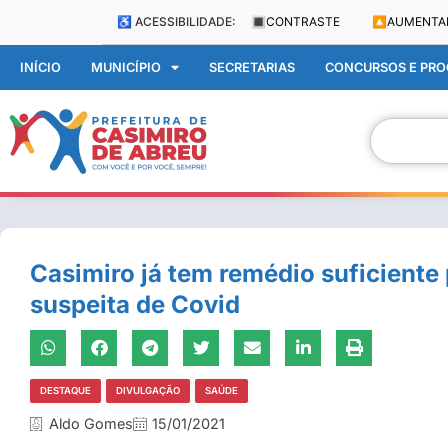
♿ ACESSIBILIDADE:
🔳
CONTRASTE
🔼
AUMENTA
INÍCIO
MUNICÍPIO
SECRETARIAS
CONCURSOS E PROC
Casimiro já tem remédio suficiente
suspeita de Covid
DESTAQUE
DIVULGAÇÃO
SAÚDE
Aldo Gomes
15/01/2021