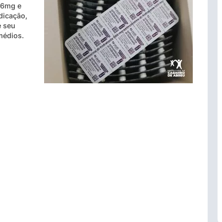
 6mg e
dicação,
e seu
emédios.