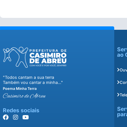
Ser
ao 
Ouv
"Todos cantam a sua terra
Con
Também vou cantar a minha..."
Poema Minha Terra
Tel
Casimiro de Abreu
Ser
Redes sociais
par