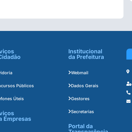
viços
Institucional
Cidadão
da Prefeitura
idoria
Webmail
cursos Públicos
Dados Gerais
efones Úteis
Gestores
Secretarias
viços
a Empresas
Portal da
Transparência