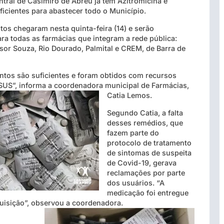
tral de Casimiro de Abreu já tem Azitromicina e
ficientes para abastecer todo o Município.
os chegaram nesta quinta-feira (14) e serão
ara todas as farmácias que integram a rede pública:
sor Souza, Rio Dourado, Palmital e CREM, de Barra de
tos são suficientes e foram obtidos com recursos
SUS”, informa a coordenadora municipal de Farmácias,
Catia Lemos.
Segundo Catia, a falta
desses remédios, que
fazem parte do
protocolo de tratamento
de sintomas de suspeita
de Covid-19, gerava
reclamações por parte
dos usuários. “A
medicação foi entregue
uisição”, observou a coordenadora.