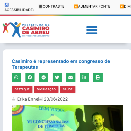
♿
🔳
CONTRASTE
🔼
AUMENTAR FONTE
🔽
DIM
ACESSIBILIDADE:
Casimiro é representado em congresso de
Terapeutas
DESTAQUE
DIVULGAÇÃO
SAÚDE
Erika Enne
23/06/2022