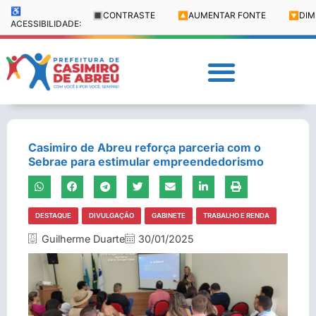
♿
🔳
CONTRASTE
🔼
AUMENTAR FONTE
🔽
DIM
ACESSIBILIDADE:
Casimiro de Abreu reforça parceria com o
Sebrae para estimular empreendedorismo
DESTAQUE
DIVULGAÇÃO
GABINETE
TRABALHO E RENDA
Guilherme Duarte
30/01/2025