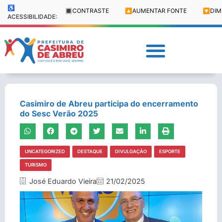
♿
🔳
CONTRASTE
🔼
AUMENTAR FONTE
🔽
DIM
ACESSIBILIDADE:
Casimiro de Abreu participa do encerramento
do Sesc Verão 2025
UNCATEGORIZED
DESTAQUE
DIVULGAÇÃO
ESPORTE
TURISMO
José Eduardo Vieira
21/02/2025