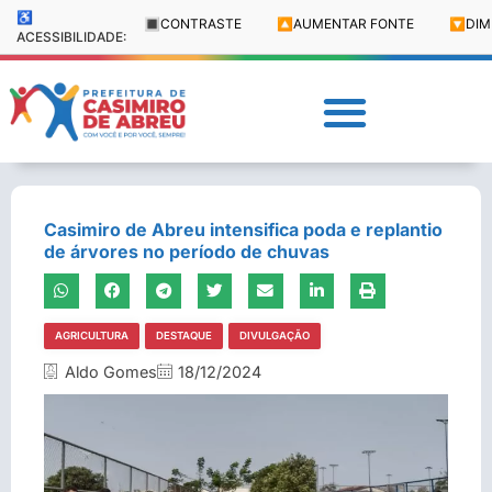
♿
🔳
CONTRASTE
🔼
AUMENTAR FONTE
🔽
DIM
ACESSIBILIDADE:
Casimiro de Abreu intensifica poda e replantio
de árvores no período de chuvas
AGRICULTURA
DESTAQUE
DIVULGAÇÃO
Aldo Gomes
18/12/2024