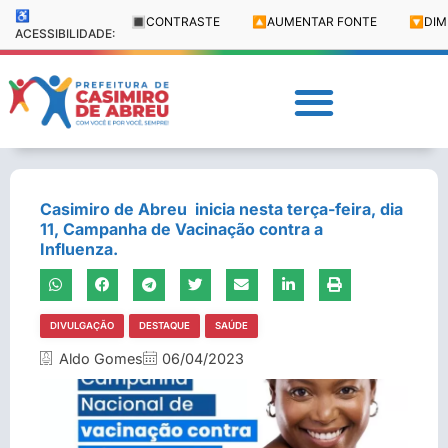
♿
🔳
CONTRASTE
🔼
AUMENTAR FONTE
🔽
DIM
ACESSIBILIDADE:
Casimiro de Abreu inicia nesta terça-feira, dia
11, Campanha de Vacinação contra a
Influenza.
DIVULGAÇÃO
DESTAQUE
SAÚDE
Aldo Gomes
06/04/2023