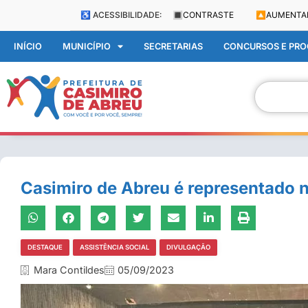
♿ ACESSIBILIDADE:
🔳
CONTRASTE
🔼
AUMENTA
INÍCIO
MUNICÍPIO
SECRETARIAS
CONCURSOS E PROC
Casimiro de Abreu é representado
DESTAQUE
ASSISTÊNCIA SOCIAL
DIVULGAÇÃO
Mara Contildes
05/09/2023