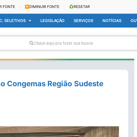
R FONTE
🔽
DIMINUIR FONTE
♻️
RESETAR
. SELETIVOS
LEGISLAÇÃO
SERVIÇOS
NOTÍCIAS
OU
Clique aqui pra fazer sua busca
 no Congemas Região Sudeste