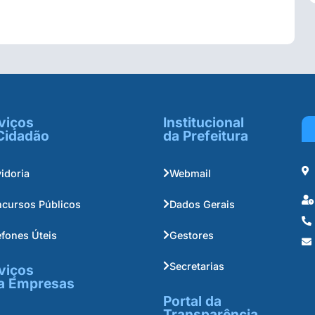
viços
Institucional
Cidadão
da Prefeitura
idoria
Webmail
cursos Públicos
Dados Gerais
efones Úteis
Gestores
Secretarias
viços
a Empresas
Portal da
Transparência