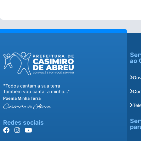
Ser
ao 
Ouv
"Todos cantam a sua terra
Con
Também vou cantar a minha..."
Poema Minha Terra
Tel
Casimiro de Abreu
Ser
Redes sociais
par