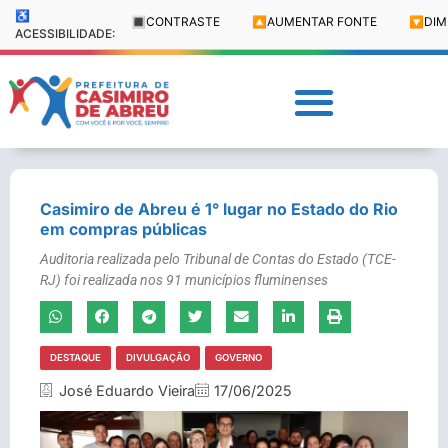
♿
🔳
CONTRASTE
🔼
AUMENTAR FONTE
🔽
DIM
ACESSIBILIDADE:
Casimiro de Abreu é 1° lugar no Estado do Rio
em compras públicas
Auditoria realizada pelo Tribunal de Contas do Estado (TCE-
RJ) foi realizada nos 91 municípios fluminenses
DESTAQUE
DIVULGAÇÃO
GOVERNO
José Eduardo Vieira
17/06/2025