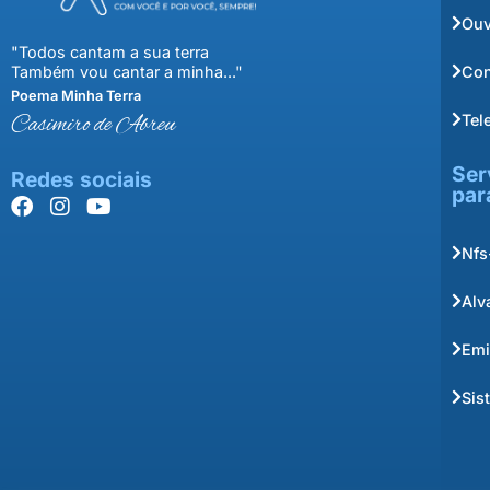
Ouv
"Todos cantam a sua terra
Con
Também vou cantar a minha..."
Poema Minha Terra
Tel
Casimiro de Abreu
Ser
Redes sociais
par
Nfs
Alv
Emi
Sis