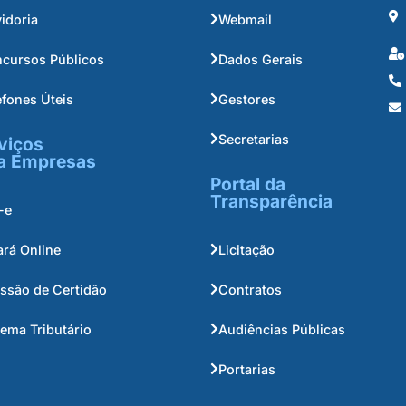
idoria
Webmail
cursos Públicos
Dados Gerais
efones Úteis
Gestores
Secretarias
viços
a Empresas
Portal da
Transparência
-e
ará Online
Licitação
ssão de Certidão
Contratos
tema Tributário
Audiências Públicas
Portarias