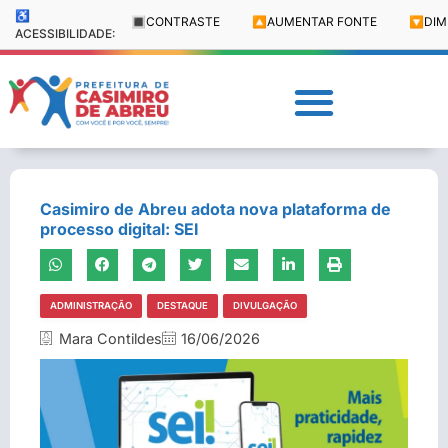
♿
🔳
CONTRASTE
🔼
AUMENTAR FONTE
🔽
DIM
ACESSIBILIDADE:
Casimiro de Abreu adota nova plataforma de
processo digital: SEI
ADMINISTRAÇÃO
DESTAQUE
DIVULGAÇÃO
Mara Contildes
16/06/2026