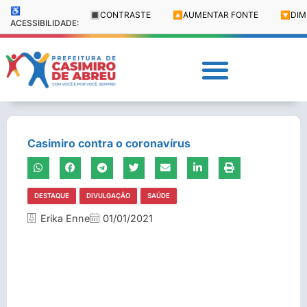
♿
🔳
CONTRASTE
🔼
AUMENTAR FONTE
🔽
DIM
ACESSIBILIDADE:
Casimiro contra o coronavírus
DESTAQUE
DIVULGAÇÃO
SAÚDE
Erika Enne
01/01/2021