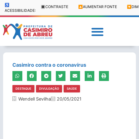
♿
🔳
CONTRASTE
🔼
AUMENTAR FONTE
🔽
DIM
ACESSIBILIDADE:
Casimiro contra o coronavírus
DESTAQUE
DIVULGAÇÃO
SAÚDE
Wendell Sevilha
20/05/2021