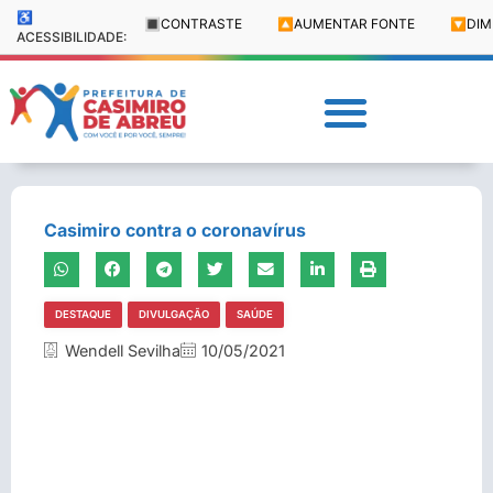
♿
🔳
CONTRASTE
🔼
AUMENTAR FONTE
🔽
DIM
ACESSIBILIDADE:
Casimiro contra o coronavírus
DESTAQUE
DIVULGAÇÃO
SAÚDE
Wendell Sevilha
10/05/2021