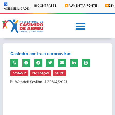
♿
🔳
CONTRASTE
🔼
AUMENTAR FONTE
🔽
DIM
ACESSIBILIDADE:
Casimiro contra o coronavírus
DESTAQUE
DIVULGAÇÃO
SAÚDE
Wendell Sevilha
30/04/2021