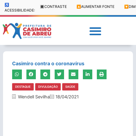
♿
🔳
CONTRASTE
🔼
AUMENTAR FONTE
🔽
DIM
ACESSIBILIDADE:
Casimiro contra o coronavírus
DESTAQUE
DIVULGAÇÃO
SAÚDE
Wendell Sevilha
18/04/2021