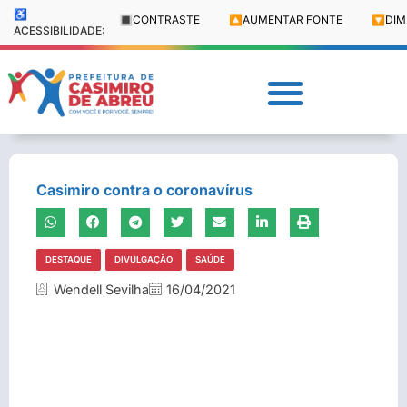
♿
🔳
CONTRASTE
🔼
AUMENTAR FONTE
🔽
DIM
ACESSIBILIDADE:
Casimiro contra o coronavírus
DESTAQUE
DIVULGAÇÃO
SAÚDE
Wendell Sevilha
16/04/2021