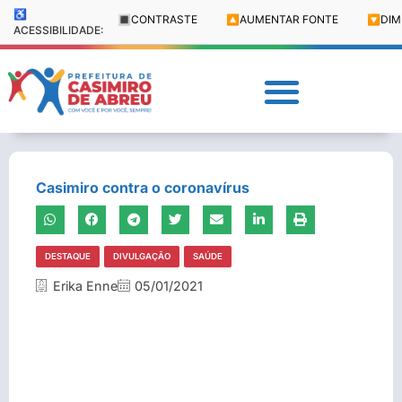
♿
🔳
CONTRASTE
🔼
AUMENTAR FONTE
🔽
DIM
ACESSIBILIDADE:
Casimiro contra o coronavírus
DESTAQUE
DIVULGAÇÃO
SAÚDE
Erika Enne
05/01/2021