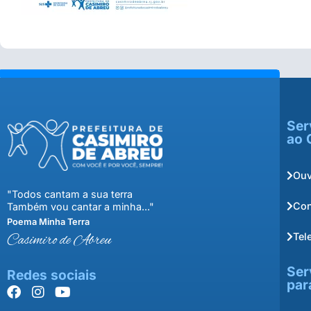
Ser
ao 
Ouv
"Todos cantam a sua terra
Con
Também vou cantar a minha..."
Poema Minha Terra
Tel
Casimiro de Abreu
Ser
Redes sociais
par