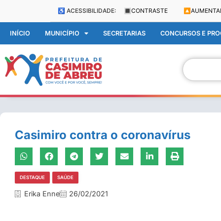
♿ ACESSIBILIDADE:
🔳
CONTRASTE
🔼
AUMENTA
INÍCIO
MUNICÍPIO
SECRETARIAS
CONCURSOS E PROC
Casimiro contra o coronavírus
DESTAQUE
SAÚDE
Erika Enne
26/02/2021