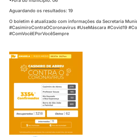
•Fora do município: 06
Aguardando os resultados: 19
O boletim é atualizado com informações da Secretaria Muni
#CasimiroContraOCoronavirus #UseMáscara #Covid19 #Co
#ComVocêEPorVocêSempre