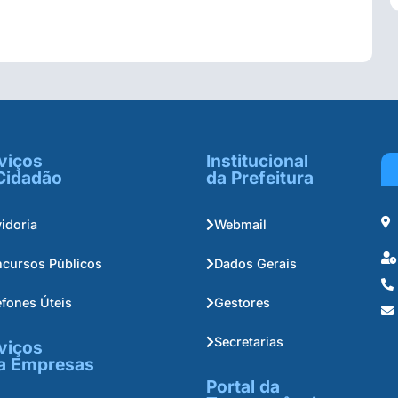
viços
Institucional
Cidadão
da Prefeitura
idoria
Webmail
cursos Públicos
Dados Gerais
efones Úteis
Gestores
Secretarias
viços
a Empresas
Portal da