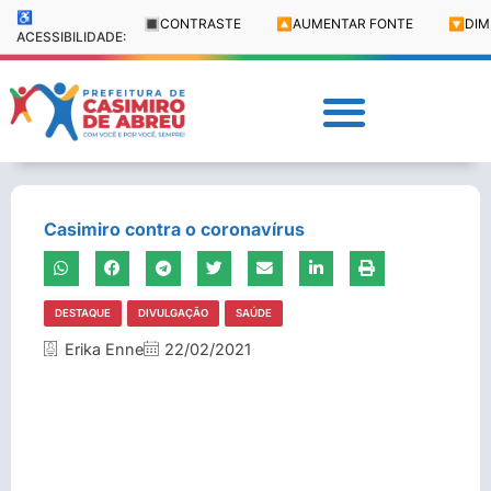
♿
🔳
CONTRASTE
🔼
AUMENTAR FONTE
🔽
DIM
ACESSIBILIDADE:
Casimiro contra o coronavírus
DESTAQUE
DIVULGAÇÃO
SAÚDE
Erika Enne
22/02/2021