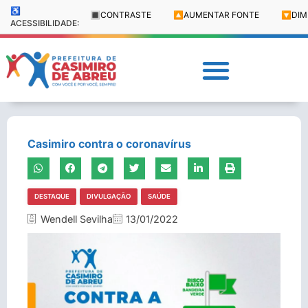
♿
🔳
CONTRASTE
🔼
AUMENTAR FONTE
🔽
DIM
ACESSIBILIDADE:
Casimiro contra o coronavírus
DESTAQUE
DIVULGAÇÃO
SAÚDE
Wendell Sevilha
13/01/2022