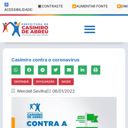
♿
🔳
CONTRASTE
🔼
AUMENTAR FONTE
🔽
DIM
ACESSIBILIDADE:
Casimiro contra o coronavírus
DESTAQUE
DIVULGAÇÃO
SAÚDE
Wendell Sevilha
06/01/2022