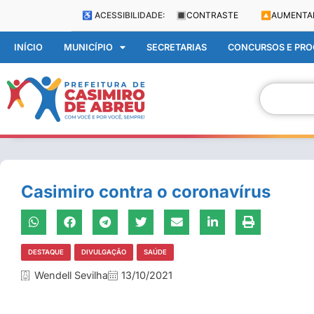
♿ ACESSIBILIDADE:
🔳
CONTRASTE
🔼
AUMENTA
INÍCIO
MUNICÍPIO
SECRETARIAS
CONCURSOS E PROC
Casimiro contra o coronavírus
DESTAQUE
DIVULGAÇÃO
SAÚDE
Wendell Sevilha
13/10/2021