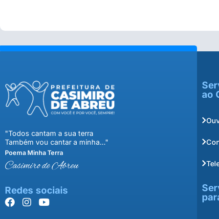
Ser
ao 
Ouv
"Todos cantam a sua terra
Con
Também vou cantar a minha..."
Poema Minha Terra
Tel
Casimiro de Abreu
Ser
Redes sociais
par