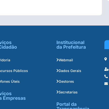
viços
Institucional
Cidadão
da Prefeitura
idoria
Webmail
cursos Públicos
Dados Gerais
efones Úteis
Gestores
Secretarias
viços
a Empresas
Portal da
Transparência