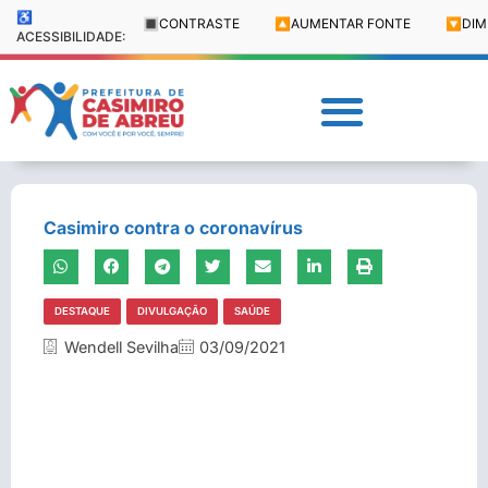
♿
🔳
CONTRASTE
🔼
AUMENTAR FONTE
🔽
DIM
ACESSIBILIDADE:
Casimiro contra o coronavírus
DESTAQUE
DIVULGAÇÃO
SAÚDE
Wendell Sevilha
03/09/2021