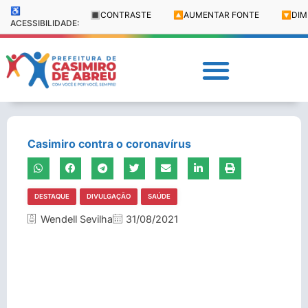
♿
🔳
CONTRASTE
🔼
AUMENTAR FONTE
🔽
DIM
ACESSIBILIDADE:
Casimiro contra o coronavírus
DESTAQUE
DIVULGAÇÃO
SAÚDE
Wendell Sevilha
31/08/2021