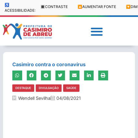
♿
🔳
CONTRASTE
🔼
AUMENTAR FONTE
🔽
DIM
ACESSIBILIDADE:
Casimiro contra o coronavírus
DESTAQUE
DIVULGAÇÃO
SAÚDE
Wendell Sevilha
04/08/2021