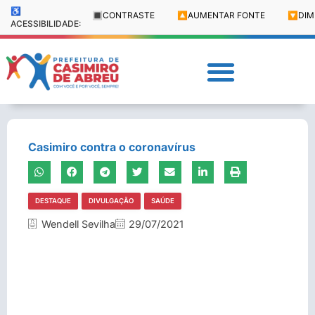
♿
🔳
CONTRASTE
🔼
AUMENTAR FONTE
🔽
DIM
ACESSIBILIDADE:
Casimiro contra o coronavírus
DESTAQUE
DIVULGAÇÃO
SAÚDE
Wendell Sevilha
29/07/2021