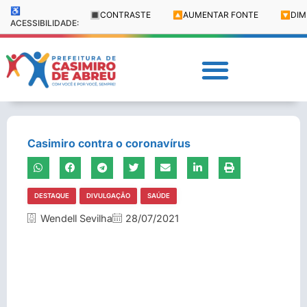
♿
🔳
CONTRASTE
🔼
AUMENTAR FONTE
🔽
DIM
ACESSIBILIDADE:
Casimiro contra o coronavírus
DESTAQUE
DIVULGAÇÃO
SAÚDE
Wendell Sevilha
28/07/2021