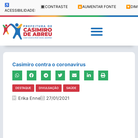
♿
🔳
CONTRASTE
🔼
AUMENTAR FONTE
🔽
DIM
ACESSIBILIDADE:
Casimiro contra o coronavírus
DESTAQUE
DIVULGAÇÃO
SAÚDE
Erika Enne
27/01/2021