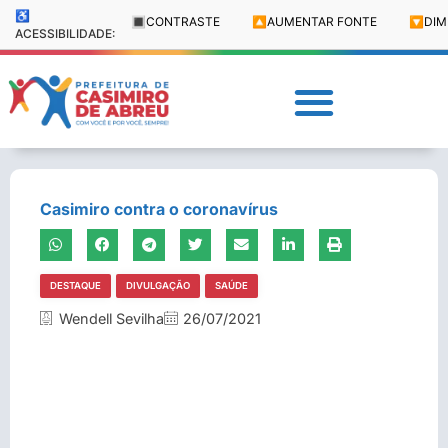
♿
🔳
CONTRASTE
🔼
AUMENTAR FONTE
🔽
DIM
ACESSIBILIDADE:
Casimiro contra o coronavírus
DESTAQUE
DIVULGAÇÃO
SAÚDE
Wendell Sevilha
26/07/2021