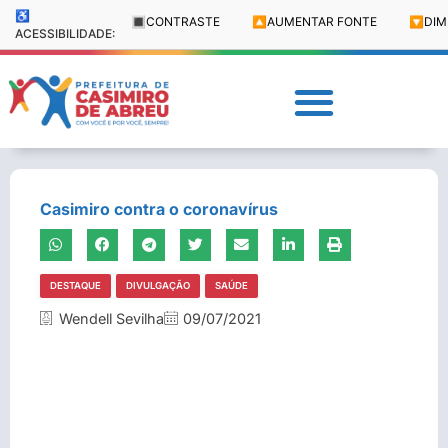
♿
🔳
CONTRASTE
🔼
AUMENTAR FONTE
🔽
DIM
ACESSIBILIDADE:
Casimiro contra o coronavírus
DESTAQUE
DIVULGAÇÃO
SAÚDE
Wendell Sevilha
09/07/2021