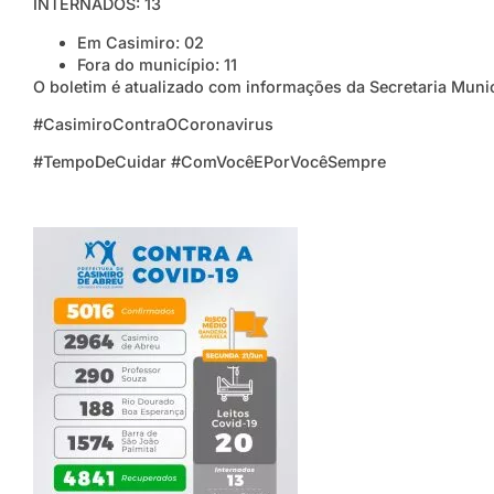
INTERNADOS: 13
Em Casimiro: 02
Fora do município: 11
O boletim é atualizado com informações da Secretaria Muni
#CasimiroContraOCoronavirus
#TempoDeCuidar #ComVocêEPorVocêSempre