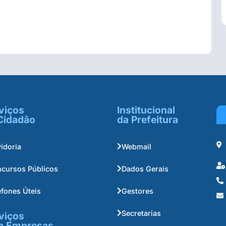
viços
Institucional
Cidadão
da Prefeitura
idoria
Webmail
cursos Públicos
Dados Gerais
efones Úteis
Gestores
Secretarias
viços
a Empresas