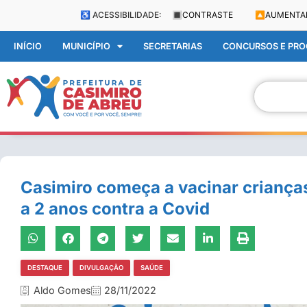
♿ ACESSIBILIDADE:
🔳
CONTRASTE
🔼
AUMENTA
INÍCIO
MUNICÍPIO
SECRETARIAS
CONCURSOS E PROC
Casimiro começa a vacinar crianç
a 2 anos contra a Covid
DESTAQUE
DIVULGAÇÃO
SAÚDE
Aldo Gomes
28/11/2022