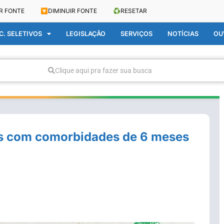
R FONTE
🔽
DIMINUIR FONTE
♻️
RESETAR
. SELETIVOS
LEGISLAÇÃO
SERVIÇOS
NOTÍCIAS
OU
Clique aqui pra fazer sua busca
as com comorbidades de 6 meses