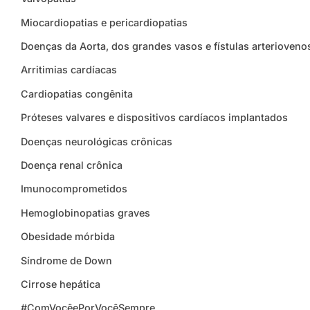
Miocardiopatias e pericardiopatias
Doenças da Aorta, dos grandes vasos e fístulas arterioveno
Arritimias cardíacas
Cardiopatias congênita
Próteses valvares e dispositivos cardíacos implantados
Doenças neurológicas crônicas
Doença renal crônica
Imunocomprometidos
Hemoglobinopatias graves
Obesidade mórbida
Síndrome de Down
Cirrose hepática
#ComVocêePorVocêSempre