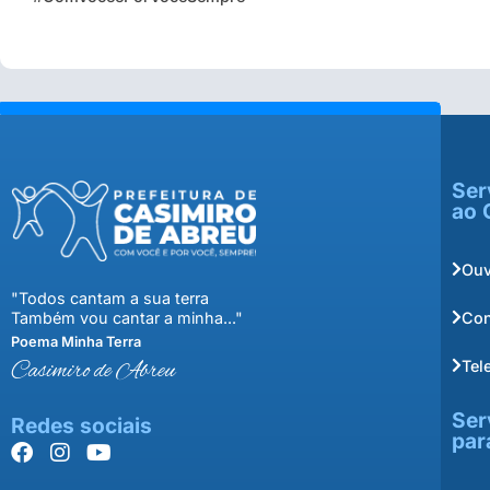
Ser
ao 
Ouv
"Todos cantam a sua terra
Con
Também vou cantar a minha..."
Poema Minha Terra
Tel
Casimiro de Abreu
Ser
Redes sociais
par