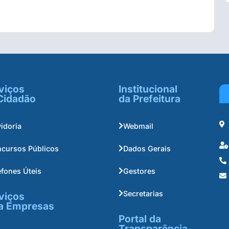
viços
Institucional
Cidadão
da Prefeitura
idoria
Webmail
cursos Públicos
Dados Gerais
efones Úteis
Gestores
Secretarias
viços
a Empresas
Portal da
Transparência