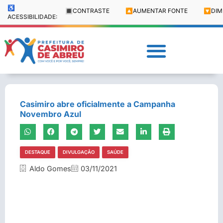
♿
🔳
CONTRASTE
🔼
AUMENTAR FONTE
🔽
DIM
ACESSIBILIDADE:
Casimiro abre oficialmente a Campanha
Novembro Azul
DESTAQUE
DIVULGAÇÃO
SAÚDE
Aldo Gomes
03/11/2021