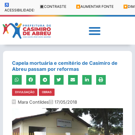
♿
🔳
CONTRASTE
🔼
AUMENTAR FONTE
🔽
DIM
ACESSIBILIDADE:
Capela mortuária e cemitério de Casimiro de
Abreu passam por reformas
DIVULGAÇÃO
OBRAS
Mara Contildes
17/05/2018