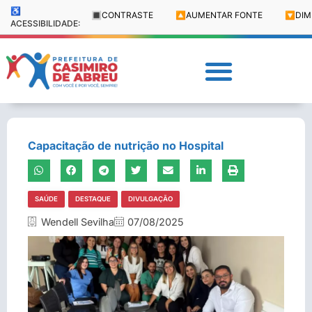
♿
🔳
CONTRASTE
🔼
AUMENTAR FONTE
🔽
DIM
ACESSIBILIDADE:
Capacitação de nutrição no Hospital
SAÚDE
DESTAQUE
DIVULGAÇÃO
Wendell Sevilha
07/08/2025