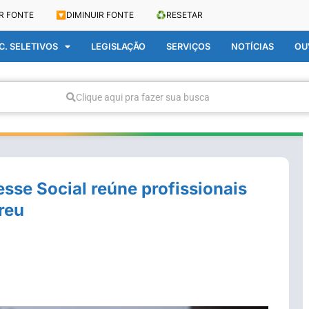
R FONTE
🔽
DIMINUIR FONTE
♻️
RESETAR
. SELETIVOS
LEGISLAÇÃO
SERVIÇOS
NOTÍCIAS
OU
Clique aqui pra fazer sua busca
sse Social reúne profissionais
reu