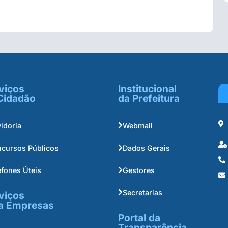
viços
Institucional
Cidadão
da Prefeitura
idoria
Webmail
cursos Públicos
Dados Gerais
efones Úteis
Gestores
Secretarias
viços
a Empresas
Portal da
Transparência