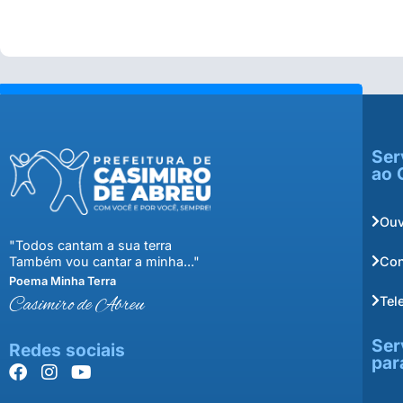
Ser
ao 
Ouv
"Todos cantam a sua terra
Con
Também vou cantar a minha..."
Poema Minha Terra
Tel
Casimiro de Abreu
Ser
Redes sociais
par