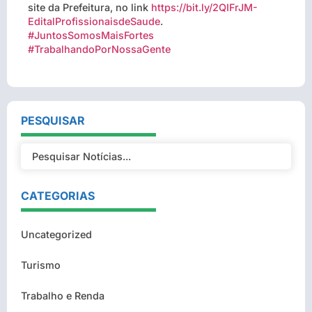
site da Prefeitura, no link
https://bit.ly/2QIFrJM-
EditalProfissionaisdeSaude
.
#
JuntosSomosMaisFortes
#
TrabalhandoPorNossaGente
PESQUISAR
CATEGORIAS
Uncategorized
Turismo
Trabalho e Renda