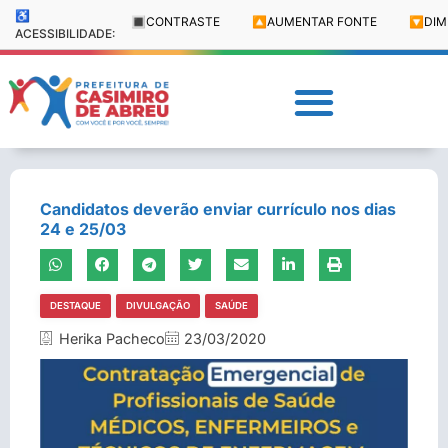
♿
🔳
CONTRASTE
🔼
AUMENTAR FONTE
🔽
DIM
ACESSIBILIDADE:
Candidatos deverão enviar currículo nos dias
24 e 25/03
DESTAQUE
DIVULGAÇÃO
SAÚDE
Herika Pacheco
23/03/2020