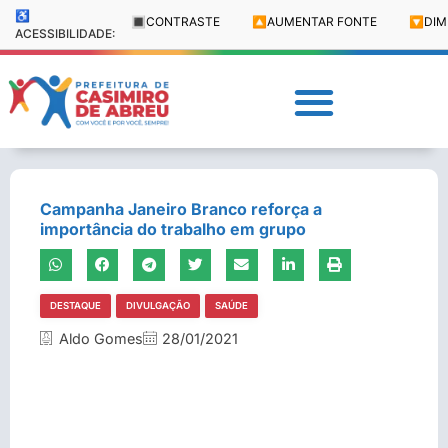
♿
🔳
CONTRASTE
🔼
AUMENTAR FONTE
🔽
DIM
ACESSIBILIDADE:
Campanha Janeiro Branco reforça a
importância do trabalho em grupo
DESTAQUE
DIVULGAÇÃO
SAÚDE
Aldo Gomes
28/01/2021