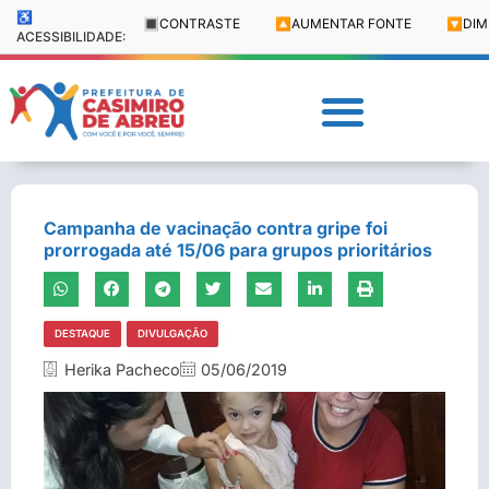
♿
🔳
CONTRASTE
🔼
AUMENTAR FONTE
🔽
DIM
ACESSIBILIDADE:
Campanha de vacinação contra gripe foi
prorrogada até 15/06 para grupos prioritários
DESTAQUE
DIVULGAÇÃO
Herika Pacheco
05/06/2019