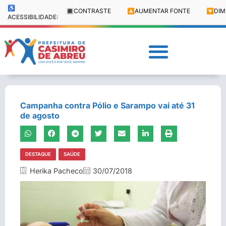
♿
🔳
CONTRASTE
🔼
AUMENTAR FONTE
🔽
DIM
ACESSIBILIDADE:
Campanha contra Pólio e Sarampo vai até 31
de agosto
DESTAQUE
SAÚDE
Herika Pacheco
30/07/2018