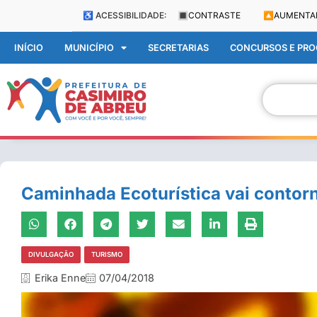
♿ ACESSIBILIDADE:
🔳
CONTRASTE
🔼
AUMENTA
INÍCIO
MUNICÍPIO
SECRETARIAS
CONCURSOS E PROC
Caminhada Ecoturística vai contor
DIVULGAÇÃO
TURISMO
Erika Enne
07/04/2018