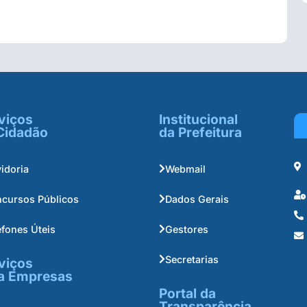
viços
Institucional
Cidadão
da Prefeitura
idoria
Webmail
cursos Públicos
Dados Gerais
efones Úteis
Gestores
Secretarias
viços
a Empresas
Portal da
Transparência