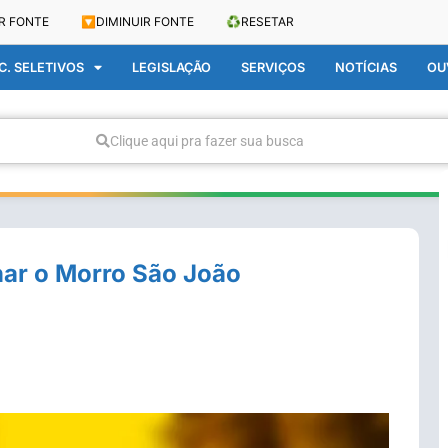
R FONTE
🔽
DIMINUIR FONTE
♻️
RESETAR
. SELETIVOS
LEGISLAÇÃO
SERVIÇOS
NOTÍCIAS
OU
Clique aqui pra fazer sua busca
nar o Morro São João