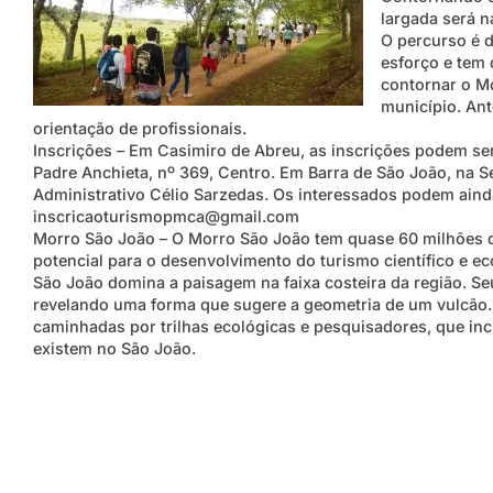
largada será 
O percurso é d
esforço e tem 
contornar o M
município. Ant
orientação de profissionais.
Inscrições – Em Casimiro de Abreu, as inscrições podem ser 
Padre Anchieta, nº 369, Centro. Em Barra de São João, na S
Administrativo Célio Sarzedas. Os interessados podem ainda
inscricaoturismopmca@gmail.com
Morro São João – O Morro São João tem quase 60 milhões d
potencial para o desenvolvimento do turismo científico e e
São João domina a paisagem na faixa costeira da região. Se
revelando uma forma que sugere a geometria de um vulcão. 
caminhadas por trilhas ecológicas e pesquisadores, que inc
existem no São João.