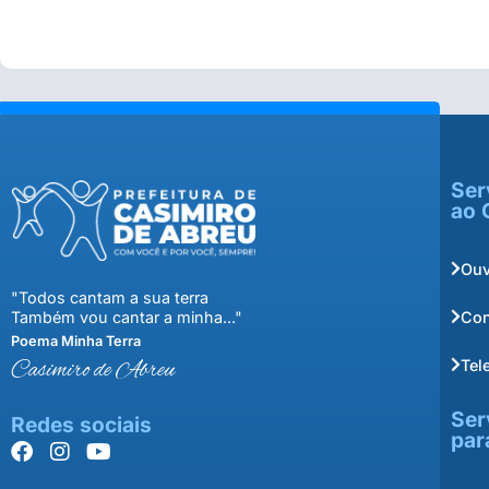
Ser
ao 
Ouv
"Todos cantam a sua terra
Con
Também vou cantar a minha..."
Poema Minha Terra
Tel
Casimiro de Abreu
Ser
Redes sociais
par