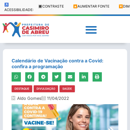
♿
🔳
CONTRASTE
🔼
AUMENTAR FONTE
🔽
DIM
ACESSIBILIDADE:
Calendário de Vacinação contra a Covid:
confira a programação
DESTAQUE
DIVULGAÇÃO
SAÚDE
Aldo Gomes
11/04/2022