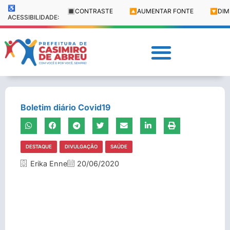
♿
🔳
CONTRASTE
🔼
AUMENTAR FONTE
🔽
DIM
ACESSIBILIDADE:
Boletim diário Covid19
DESTAQUE
DIVULGAÇÃO
SAÚDE
Erika Enne
20/06/2020