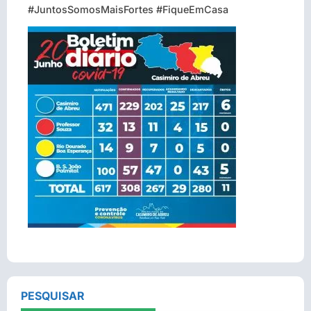
#JuntosSomosMaisFortes #FiqueEmCasa
PESQUISAR