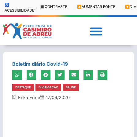
♿
🔳
CONTRASTE
🔼
AUMENTAR FONTE
🔽
DIM
ACESSIBILIDADE:
Boletim diário Covid-19
DESTAQUE
DIVULGAÇÃO
SAÚDE
Erika Enne
17/06/2020